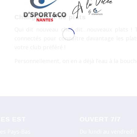
Changement de plats
Qui dit nouveau chef dit…nouveaux plats ! 
connectés pour connaître davantage les pla
votre club préféré !
Personnellement, on en a déjà l’eau à la bouche
ES EST
OUVERT 7/7
des Pays-Bas
Du lundi au vendredi