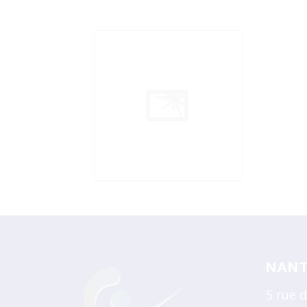
NANT
5 rue 