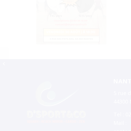
J’ai testé pour vous
NANT
5 rue 
44300 
Tel : 0
Mail :