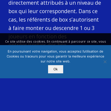
directement attribués à un niveau de
box qui leur correspondent. Dans ce
cas, les référents de box s’autorisent
à faire monter ou descendre 1 ou 3
joueurs en fonction des
Ce site utilise des cookies. En continuant à parcourir ce site, vous
entrées/sorties des box.
acceptez leur utilisation.
En poursuivant votre navigation, vous acceptez l’utilisation de
Cookies ou traceurs pour vous garantir la meilleure expérience
Si un joueur se blesse et qu’il ne peut
Accepter les réglages
sur notre site web.
pas finir ses matchs, il doit prévenir
Masquer uniquement les notifications
Paramètres
Ok
ses adversaires et un des référents
du championnat (Alex ou Olivier).
Alors, ses 5 matchs seront
comptabilisés comme une “défaite
excusée” à condition qu’il présente un