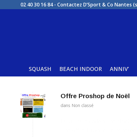
02 40 30 16 84 -
Contactez D’Sport & Co Nantes (
SQUASH
BEACH INDOOR
ANNIV’
Offre Proshop de Noël
dans
Non classé
Et si votre cadeau de Noël se
une offre 1 raquette achetée