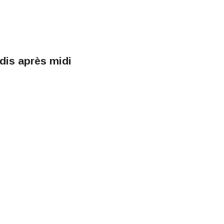
dis après midi
 le squash. On vous offre la séance. Valable jusqu’a
 joueurs seulement !