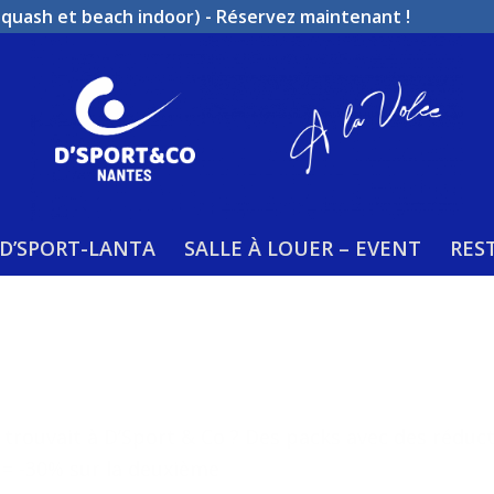
squash et beach indoor)
-
Réservez maintenant !
D’SPORT-LANTA
SALLE À LOUER – EVENT
RES
 trouvait à D’Sport & Co ? Des packs avec des réduct
 = -30% sur la deuxième