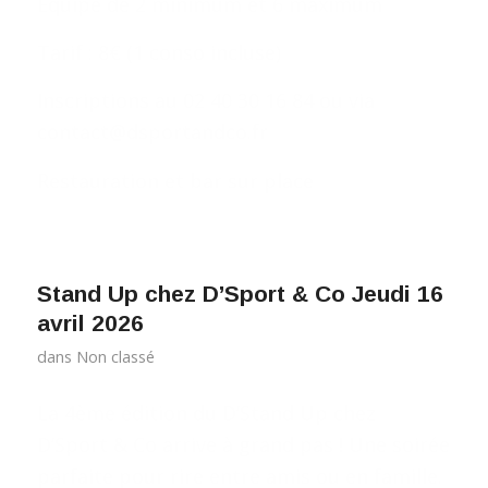
Equipe de 2 minimum et 6 maximum
Tarif : 8€ (1 conso incluse)
Inscriptions au 02 40 30 16 84 ou via
contact@dsportandco.fr
Restauration et bar sur place
Stand Up chez D’Sport & Co Jeudi 16
avril 2026
dans
Non classé
La 4ème édition du D’Stand Up chez
D’Sport & Co arrive à grand pas ! Une soirée
parfaite pour rire entre amis ou en famille.