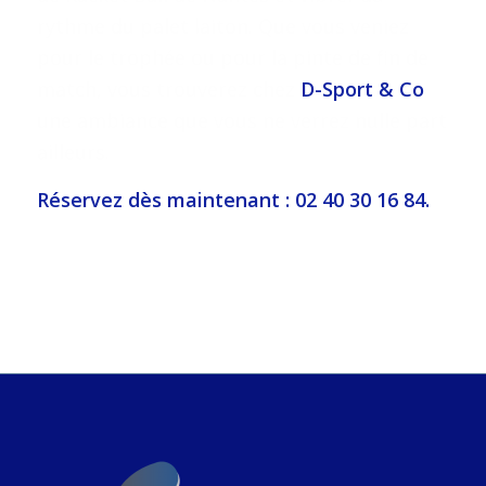
rythme du palet laiton. Que vous veniez
pour le trophée ou pour la pinte de fin de
match, vous trouverez chez
D-Sport & Co
une ambiance que vous ne verrez nulle part
ailleurs.
Réservez dès maintenant : 02 40 30 16 84.