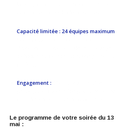
la complémentarité entre le « pointeur »
et le « tireur » est la clé du succès.
Capacité limitée :
24 équipes maximum
.
Cette jauge stricte nous permet
d’assurer un maximum de temps de jeu
à chaque participant sans temps morts
prolongés.
Engagement :
10€ par équipe. Une
participation accessible pour une soirée
complète de sport et de rencontre.
Le programme de votre soirée du 13
mai :