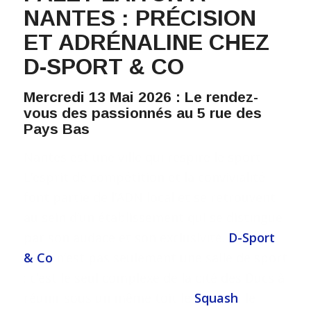
NANTES : PRÉCISION
ET ADRÉNALINE CHEZ
D-SPORT & CO
Mercredi 13 Mai 2026 : Le rendez-
vous des passionnés au 5 rue des
Pays Bas
Nantes est une ville qui respire le sport.
L’esprit de compétition et la convivialité
font partie de l’ADN local et se retrouvent
au sein d’un établissement qui se distingue
par son audace et son exclusivité.
D-Sport
& Co
n’est pas seulement une salle de sport
; c’est le seul complexe de la cité des Ducs à
réunir sous un même toit le
Squash
, le