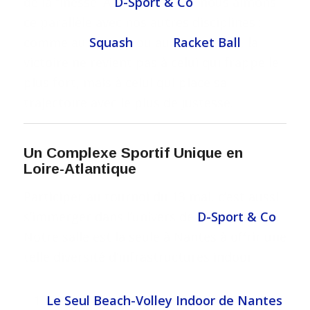
de la finesse. À
D-Sport & Co
, nous aimons
ce parallèle avec nos autres disciplines :
comme au
Squash
ou au
Racket Ball
, la
victoire ne revient pas à celui qui frappe le
plus fort, mais à celui qui place sa
trajectoire avec le plus de justesse.
Un Complexe Sportif Unique en
Loire-Atlantique
Participer au tournoi du 13 mai, c’est aussi
s’immerger dans l’univers de
D-Sport & Co
.
Notre salle est la seule à Nantes à offrir une
telle diversité d’infrastructures indoor :
Le Seul Beach-Volley Indoor de Nantes