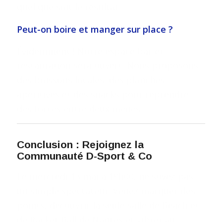
quel que soit le résultat.
Peut-on boire et manger sur place ?
Évidemment ! Notre espace bar et
restauration sera ouvert. Nous proposons
des boissons locales, des planches
apéritives et des snacks pour reprendre
des forces entre deux mènes.
Conclusion : Rejoignez la
Communauté D-Sport & Co
Le mercredi 13 mai à 19h00, ne soyez pas
un simple spectateur. Venez marquer des
points, découvrir la seule salle de Beach et
de Racket Ball de Nantes et vibrer au