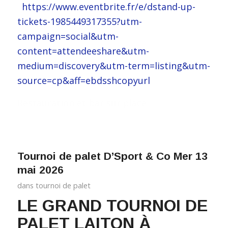
:
https://www.eventbrite.fr/e/dstand-up-
tickets-1985449317355?utm-
campaign=social&utm-
content=attendeeshare&utm-
medium=discovery&utm-term=listing&utm-
source=cp&aff=ebdsshcopyurl
Restauration et bar sur place
Tournoi de palet D’Sport & Co Mer 13
mai 2026
dans
tournoi de palet
LE GRAND TOURNOI DE
PALET LAITON À