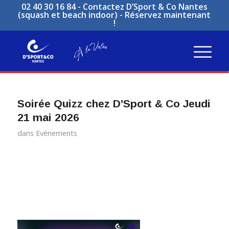
02 40 30 16 84 -
Contactez D’Sport & Co Nantes
(squash et beach indoor)
-
Réservez maintenant
!
Soirée Quizz chez D’Sport & Co Jeudi
21 mai 2026
dans
Evénements
Une soirée quizz pour égayer votre soirée
chez D’Sport & Co. De la culture G, du blind
test et pleins d’autres thèmes proposés
par Giannio de Barbaquizz !