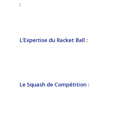
:
Du sable fin toute l’année pour
retrouver les sensations de l’été, peu
importe la météo nantaise.
L’Expertise du Racket Ball :
Une
variante du squash, accessible et
ludique, dont nous sommes les fiers
ambassadeurs.
Le Squash de Compétition :
Des courts
parfaitement entretenus pour les
amateurs d’échanges intenses.
Cette mixité crée une ambiance électrique.
Imaginez le « clac » sec des palets sur le