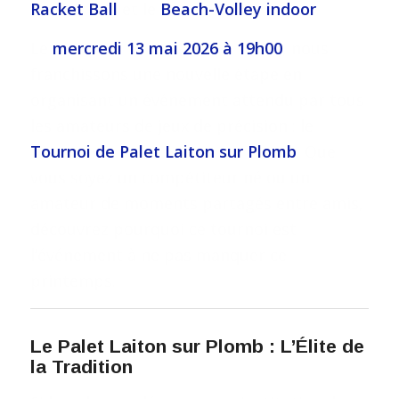
Racket Ball
et le
Beach-Volley indoor
.
Le
mercredi 13 mai 2026 à 19h00
, nous
franchissons une nouvelle étape en
organisant un événement attendu par tous
les amateurs de jeux de précision : le
Tournoi de Palet Laiton sur Plomb
. Que
vous soyez un compétiteur né ou un
amateur de moments partagés entre amis,
découvrez pourquoi ce tournoi est
l’événement à ne pas manquer ce
printemps.
Le Palet Laiton sur Plomb : L’Élite de
la Tradition