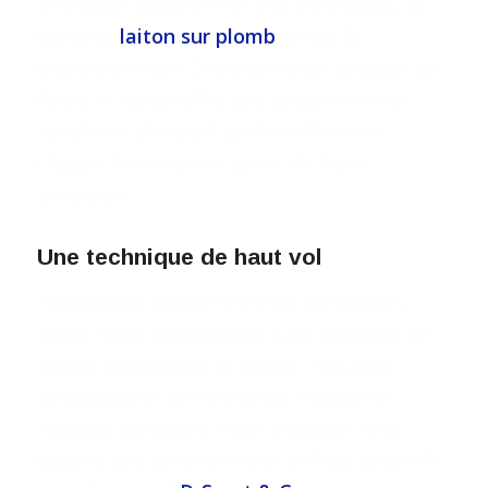
Si le palet vendéen est une institution, la
variante
laiton sur plomb
en est la
discipline reine. Contrairement au palet en
fonte, le laiton offre une densité et une
souplesse d’impact qui transforment
chaque lancer en un geste de haute
précision.
Une technique de haut vol
Pourquoi le laiton ? C’est un métal plus
noble, dont l’interaction avec la plaque de
plomb est unique. Le laiton « s’écrase »
littéralement sur le plomb, évitant les
rebonds parasites. Pour le joueur, cela
signifie que la force brute s’efface au profit