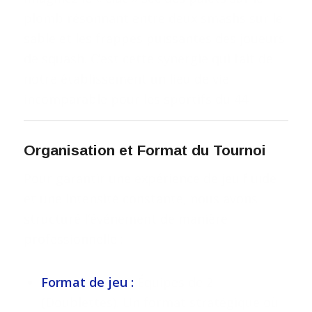
plomb résonnant entre deux smashs sur le
sable et les frappes puissantes des joueurs
de squash. C’est cette synergie qui fait de
notre établissement un lieu de vie
incomparable pour les sportifs du 44.
Organisation et Format du Tournoi
Pour garantir une expérience de jeu fluide
et une intensité constante, nous avons
structuré l’événement de manière
professionnelle :
Format de jeu :
Équipes de 2
(Doublettes). Un format stratégique où