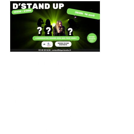
Date : Jeudi 16 avril
Heure : 19h30-21h
Lieu : 5 rue des Pays bas, Nantes, 44300
4 humoristes
Tarif : gratuit (sortie au chapeau)
Inscription sur eventbrite