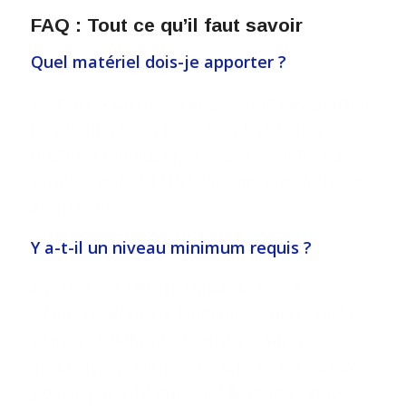
FAQ : Tout ce qu’il faut savoir
Quel matériel dois-je apporter ?
D-Sport & Co met à disposition des plaques
de plomb et des jeux de palets laiton de
qualité. Cependant, si vous possédez vos
propres palets fétiches, vous êtes libre de
les utiliser.
Y a-t-il un niveau minimum requis ?
Pas du tout ! Notre tournoi se veut
« Open ». Nous mélangeons experts de la
plaque et débutants curieux dans une
ambiance de club conviviale. Le format de
poules garantit que tout le monde joue,