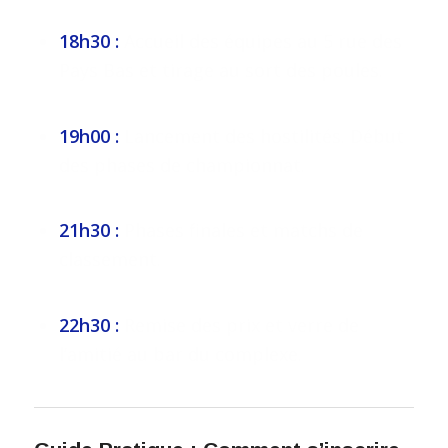
18h30 :
Accueil des équipes au 5 rue des
Pays Bas et tirage au sort des poules.
19h00 :
Lancement des hostilités. Début
des phases de championnat.
21h30 :
Phases finales et matchs de
classement.
22h30 :
Remise des prix et verre de
l’amitié au bar du complexe.