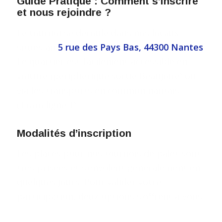
Guide Pratique : Comment s’inscrire
et nous rejoindre ?
Le tournoi se déroule dans nos locaux
situés au
5 rue des Pays Bas, 44300 Nantes
.
Le quartier est facilement accessible en
voiture (périphérique sortie Beaujoire) ou
via les transports en commun nantais
(Tram ligne 1).
Modalités d’inscription
Les places pour nos tournois de palet sont
très prisées et s’envolent généralement en
quelques jours. Pour valider votre
participation, deux options s’offrent à vous
: